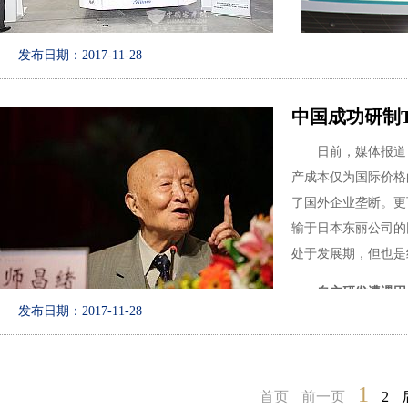
发布日期：2017-11-28
航天：最大的碳
中国成功研制T
2016年9月22
日前，媒体报道，一
车圆满成功，成为国
产成本仅为国际价格
机直径2.2m，总长
了国外企业垄断。更
寸碳纤维复合壳体、
输于日本东丽公司的
工程应用的跨越式提
处于发展期，但也是
自主研发遭遇困
发布日期：2017-11-28
1959年，日本发
商业化，随后，由于
1
中国碳纤维研究始
首页
前一页
2
抗冲击