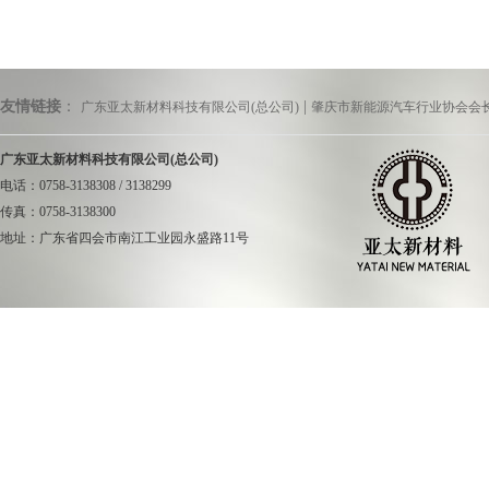
术对中国高度技术封
从正在放映的电视
直到1975年，在
翻角度加大，随着一
题。不过，这批产品
及变形，特别是装在
友情链接
：
|
广东亚太新材料科技有限公司(总公司)
肇庆市新能源汽车行业协会会
类产品偏高等。
在场所有人员发出惊
料，砸后没有变形破
广东亚太新材料科技有限公司(总公司)
在之后的几年里，国
电话：0758-3138308 / 3138299
国防军工的需求。但
传真：0758-3138300
日本产品，而且技术
地址：广东省四会市南江工业园永盛路11号
正是因为这种情况
外先进技术。某单位
航海：首创碳纤
然而事与愿违，由
——观察者网注）限
上海沪舟实业有限
便是购买少量设备，
在国际上属于首创。
涉无疾而终。
蚀等特点，在DNV
层结构，侧推水密盖
因此，技术引进的