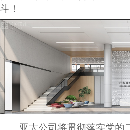
斗！
亚太公司将贯彻落实党的二