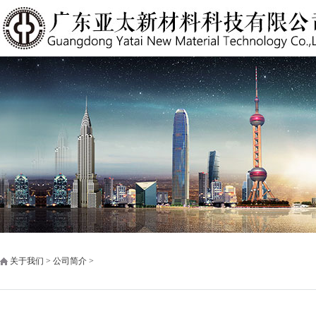
关于我们 > 公司简介 >