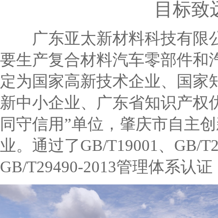
目标致
广东亚太新材料科技有限
要生产
复合材料汽车零部件和
定为
国家高新技术企业
、国家
新中小企业、广东省知识产权
同守信用
”单位
，肇庆市自主创
业
。通过了
GB/T19001
、
GB/T2
GB/T29490-2013
管理体系认证