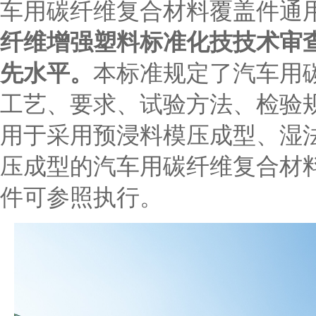
车用碳纤维复合材料覆盖件通
纤维增强塑料标准化技技术审
先水平
。
本标准规定了汽车用
工艺、要求、试验方法、检验
用于采用预浸料模压成型、湿
压成型的汽车用碳纤维复合材
件可参照执行。