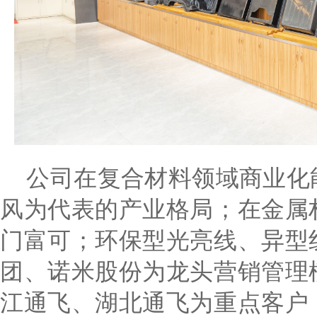
公司在复合材料领域商业化
风为代表的产业格局；在金属
门富可；环保型光亮线、异型
团、诺米股份为龙头营销管理
江通飞、湖北通飞为重点客户